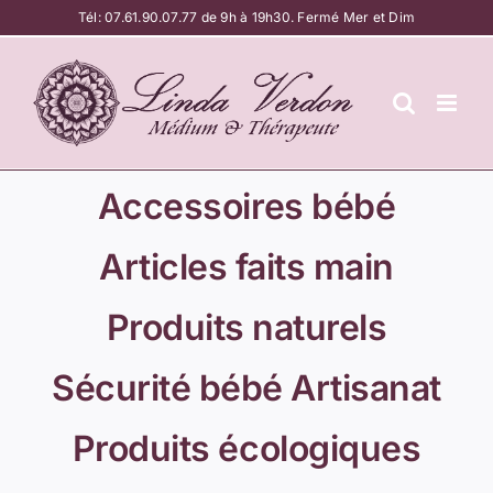
Passer
Tél:
07.61.90.07.77
de 9h à 19h30. Fermé Mer et Dim
au
contenu
Accessoires bébé
Articles faits main
Produits naturels
Sécurité bébé Artisanat
Produits écologiques