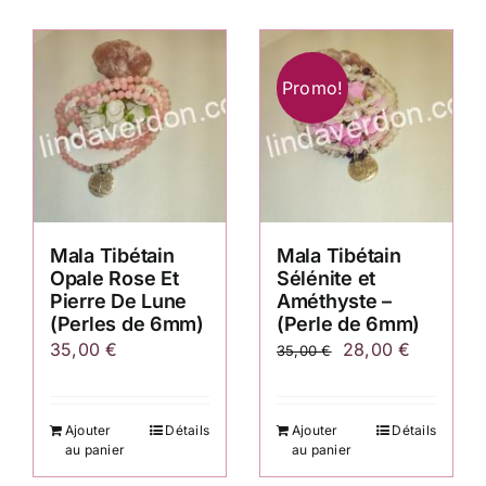
Promo!
Mala Tibétain
Mala Tibétain
Opale Rose Et
Sélénite et
Pierre De Lune
Améthyste –
(Perles de 6mm)
(Perle de 6mm)
Le
Le
35,00
€
28,00
€
35,00
€
prix
prix
initial
actuel
Ajouter
Détails
Ajouter
Détails
était :
est :
au panier
au panier
35,00 €.
28,00 €.