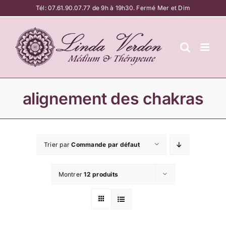
Passer
Tél:
07.61.90.07.77
de 9h à 19h30. Fermé Mer et Dim
au
contenu
alignement des chakras
Trier par
Commande par défaut
Montrer
12 produits