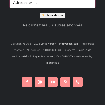
e-
mail
Je m'abonne
Rejoignez les 36 autres abonnés
Copyright © 2015 -
2026
Linda Verdon
-
lindaverdon.com
- Tous droits
réservés - N° de Siret : 81411490600039 -
La charte
-
Politique de
confidentialité
-
Politique de cookies (UE)
-
CGU-CGV
- Webmastering :
imag'inside