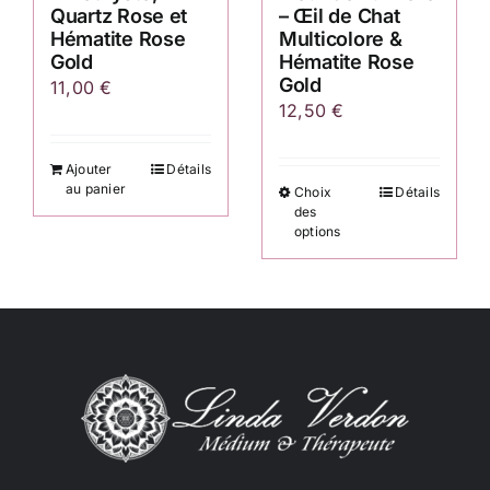
du
du
Quartz Rose et
– Œil de Chat
produit
produit
Hématite Rose
Multicolore &
Gold
Hématite Rose
Gold
11,00
€
12,50
€
Ajouter
Détails
au panier
Choix
Détails
Ce
des
produit
options
a
plusieurs
variations.
Les
options
peuvent
être
choisies