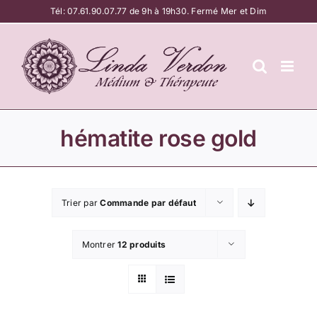
Passer
Tél:
07.61.90.07.77
de 9h à 19h30. Fermé Mer et Dim
au
contenu
hématite rose gold
Trier par
Commande par défaut
Montrer
12 produits