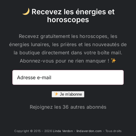
sur
la
Recevez les énergies et
page
horoscopes
du
produit
Recevez gratuitement les horoscopes, les
énergies lunaires, les prières et les nouveautés de
la boutique directement dans votre boîte mail.
Abonnez-vous pour ne rien manquer !
Adresse
e-
mail
Je m'abonne
Rejoignez les 36 autres abonnés
Copyright © 2015 -
2026
Linda Verdon
-
lindaverdon.com
- Tous droits