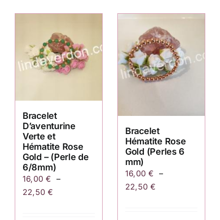
Bracelet
D’aventurine
Bracelet
Verte et
Hématite Rose
Hématite Rose
Gold (Perles 6
Gold – (Perle de
mm)
6/8mm)
16,00
€
–
16,00
€
–
Plage
22,50
€
Plage
22,50
€
de
de
prix :
prix :