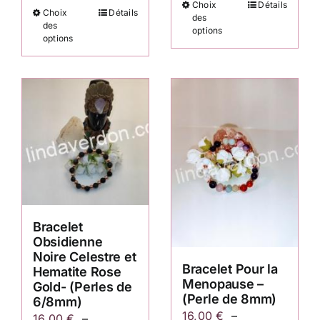
Choix
Détails
Ce
16,00 €
Choix
Détails
Ce
16,00 €
des
produit
des
à
options
produit
à
options
a
22,50 €
a
22,50 €
plusieurs
plusieurs
variations.
variations.
Les
Les
options
options
peuvent
peuvent
être
être
choisies
choisies
sur
sur
la
Bracelet
la
page
Obsidienne
page
Noire Celestre et
du
du
Bracelet Pour la
Hematite Rose
produit
Menopause –
produit
Gold- (Perles de
(Perle de 8mm)
6/8mm)
16,00
€
–
16,00
€
–