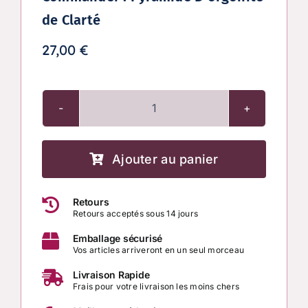
de Clarté
27,00
€
quantité
de
Pyramide
Ajouter au panier
D'orgonite
de
Retours
Clarté
Retours acceptés sous 14 jours
Emballage sécurisé
Vos articles arriveront en un seul morceau
Livraison Rapide
Frais pour votre livraison les moins chers