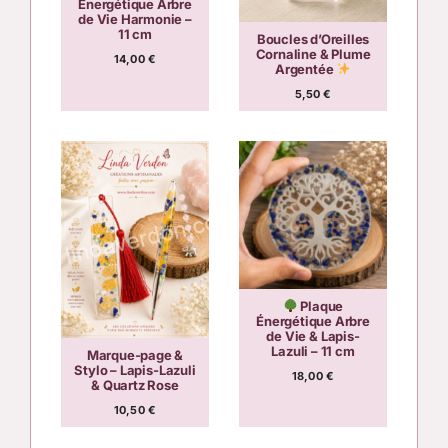
Énergétique Arbre
de Vie Harmonie –
11 cm
Boucles d’Oreilles
Cornaline & Plume
14,00
€
Argentée
5,50
€
Plaque
Énergétique Arbre
de Vie & Lapis-
Lazuli – 11 cm
Marque-page &
Stylo – Lapis-Lazuli
18,00
€
& Quartz Rose
10,50
€