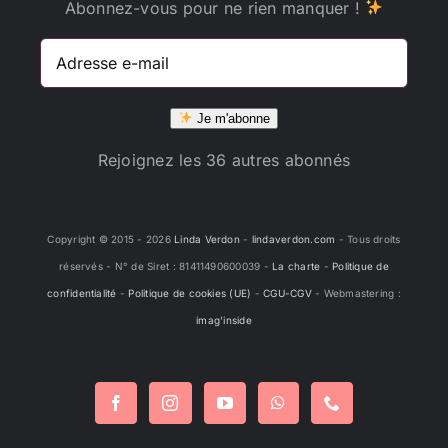
Abonnez-vous pour ne rien manquer !
Adresse
e-
mail
Je m'abonne
Rejoignez les 36 autres abonnés
Copyright © 2015 -
2026
Linda Verdon
-
lindaverdon.com
- Tous droits
réservés - N° de Siret : 81411490600039 -
La charte
-
Politique de
confidentialité
-
Politique de cookies (UE)
-
CGU-CGV
- Webmastering :
imag'inside