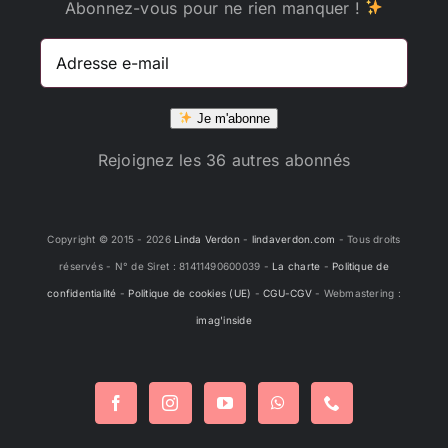
Abonnez-vous pour ne rien manquer !
Adresse
e-
mail
Je m'abonne
Rejoignez les 36 autres abonnés
Copyright © 2015 -
2026
Linda Verdon
-
lindaverdon.com
- Tous droits
réservés - N° de Siret : 81411490600039 -
La charte
-
Politique de
confidentialité
-
Politique de cookies (UE)
-
CGU-CGV
- Webmastering :
imag'inside