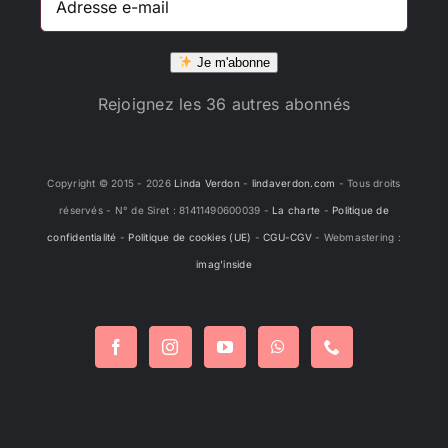
e-
mail
Je m'abonne
Rejoignez les 36 autres abonnés
Copyright © 2015 -
2026
Linda Verdon
-
lindaverdon.com
- Tous droits
réservés - N° de Siret : 81411490600039 -
La charte
-
Politique de
confidentialité
-
Politique de cookies (UE)
-
CGU-CGV
- Webmastering :
imag'inside