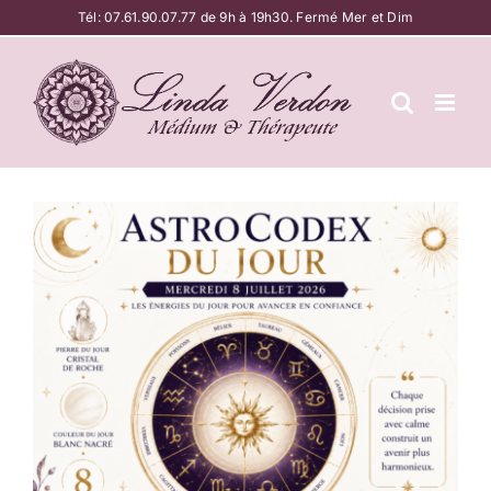
Passer
Tél:
07.61.90.07.77
de 9h à 19h30. Fermé Mer et Dim
au
contenu