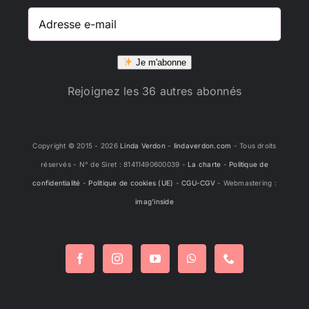
Adresse
e-
mail
Je m'abonne
Rejoignez les 36 autres abonnés
Copyright © 2015 -
2026
Linda Verdon
-
lindaverdon.com
- Tous droits
réservés - N° de Siret : 81411490600039 -
La charte
-
Politique de
confidentialité
-
Politique de cookies (UE)
-
CGU-CGV
- Webmastering :
imag'inside