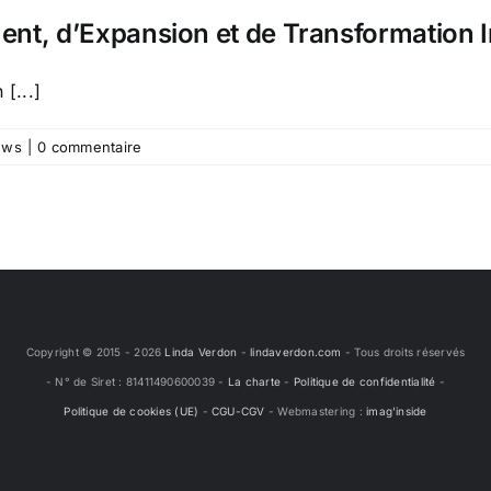
nt, d’Expansion et de Transformation I
[...]
ews
|
0 commentaire
Copyright © 2015 -
2026
Linda Verdon
-
lindaverdon.com
- Tous droits réservés
- N° de Siret : 81411490600039 -
La charte
-
Politique de confidentialité
-
Politique de cookies (UE)
-
CGU-CGV
- Webmastering :
imag'inside