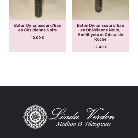
Bâton Dynamiseur d’Eau
Bâton Dynamiseur d’Eau
en Obsidienne Noire
en Obsidienne Noire,
Améthyste et Cristal de
10,00
€
Roche
12,00
€
Le
Le
prix
prix
initial
actuel
était :
est :
15,50 €.
12,00 €.