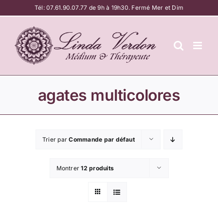
Passer
Tél:
07.61.90.07.77
de 9h à 19h30. Fermé Mer et Dim
au
contenu
agates multicolores
Trier par
Commande par défaut
Montrer
12 produits