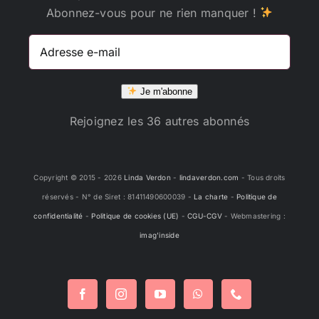
Abonnez-vous pour ne rien manquer !
Adresse
e-
mail
Je m'abonne
Rejoignez les 36 autres abonnés
Copyright © 2015 -
2026
Linda Verdon
-
lindaverdon.com
- Tous droits
réservés - N° de Siret : 81411490600039 -
La charte
-
Politique de
confidentialité
-
Politique de cookies (UE)
-
CGU-CGV
- Webmastering :
imag'inside