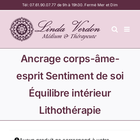
Passer
Tél:
07.61.90.07.77
de 9h à 19h30. Fermé Mer et Dim
au
contenu
Ancrage corps-âme-
esprit Sentiment de soi
Équilibre intérieur
Lithothérapie