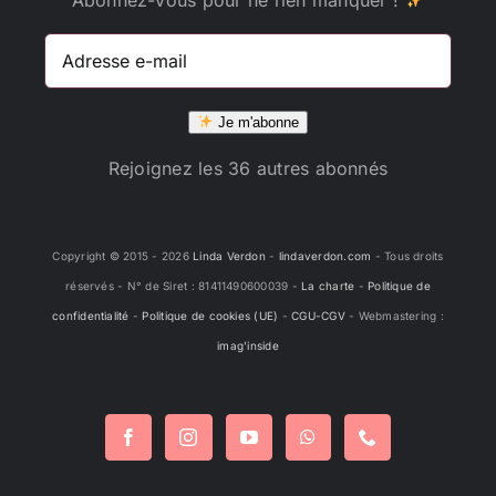
Adresse
e-
mail
Je m'abonne
Rejoignez les 36 autres abonnés
Copyright © 2015 -
2026
Linda Verdon
-
lindaverdon.com
- Tous droits
réservés - N° de Siret : 81411490600039 -
La charte
-
Politique de
confidentialité
-
Politique de cookies (UE)
-
CGU-CGV
- Webmastering :
imag'inside