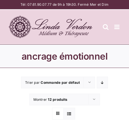
Passer
Tél:
07.61.90.07.77
de 9h à 19h30. Fermé Mer et Dim
au
contenu
ancrage émotionnel
Trier par
Commande par défaut
Montrer
12 produits