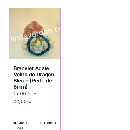
Bracelet Agate
Veine de Dragon
Bleu – (Perle de
8mm)
15,00
€
–
Plage
22,50
€
de
prix :
Choix
Détails
Ce
15,00 €
des