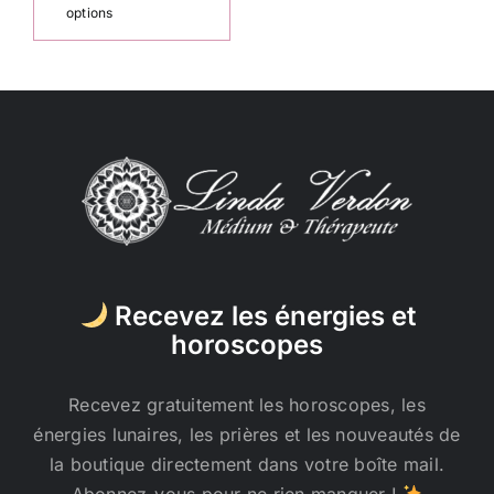
produit
à
options
a
22,50 €
plusieurs
variations.
Les
options
peuvent
être
choisies
sur
la
Recevez les énergies et
page
horoscopes
du
produit
Recevez gratuitement les horoscopes, les
énergies lunaires, les prières et les nouveautés de
la boutique directement dans votre boîte mail.
Abonnez-vous pour ne rien manquer !