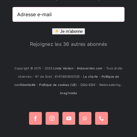
Adresse
e-
mail
Je m'abonne
Rejoignez les 36 autres abonnés
Copyright © 2015 -
2026
Linda Verdon
-
lindaverdon.com
- Tous droits
réservés - N° de Siret : 81411490600039 -
La charte
-
Politique de
confidentialité
-
Politique de cookies (UE)
-
CGU-CGV
- Webmastering :
imag'inside