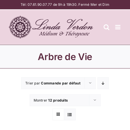
Passer
Tél:
07.61.90.07.77
de 9h à 19h30. Fermé Mer et Dim
au
contenu
Arbre de Vie
Trier par
Commande par défaut
Montrer
12 produits