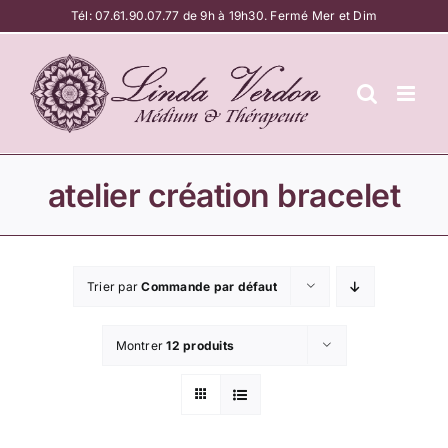
Passer
Tél:
07.61.90.07.77
de 9h à 19h30. Fermé Mer et Dim
au
contenu
atelier création bracelet
Trier par
Commande par défaut
Montrer
12 produits