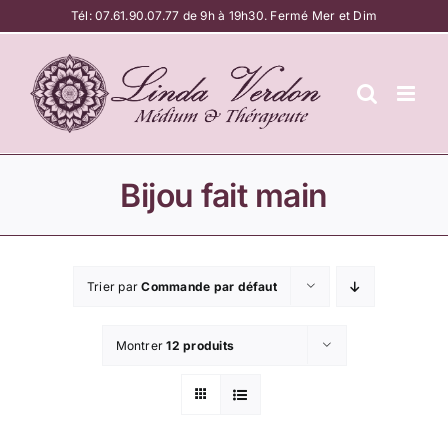
Passer
Tél:
07.61.90.07.77
de 9h à 19h30. Fermé Mer et Dim
au
contenu
Bijou fait main
Trier par
Commande par défaut
Montrer
12 produits