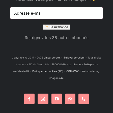
Adresse
e-
mail
Je m'abonne
Rejoignez les 36 autres abonnés
Copyright © 2015 -
2026
Linda Verdon
-
lindaverdon.com
- Tous droits
réservés - N° de Siret : 81411490600039 -
La charte
-
Politique de
confidentialité
-
Politique de cookies (UE)
-
CGU-CGV
- Webmastering :
imag'inside