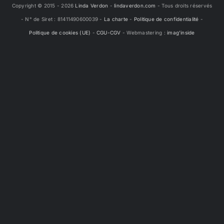
Copyright © 2015 -
2026
Linda Verdon
-
lindaverdon.com
- Tous droits réservés
- N° de Siret : 81411490600039 -
La charte
-
Politique de confidentialité
-
Politique de cookies (UE)
-
CGU-CGV
- Webmastering :
imag'inside