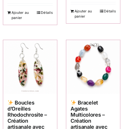
Ajouter au
Détails
Ajouter au
Détails
panier
panier
Boucles
Bracelet
d’Oreilles
Agates
Rhodochrosite –
Multicolores –
Création
Création
artisanale avec
artisanale avec