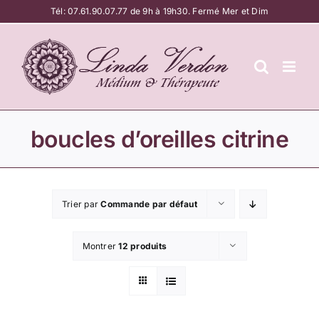
Passer
Tél:
07.61.90.07.77
de 9h à 19h30. Fermé Mer et Dim
au
contenu
boucles d’oreilles citrine
Trier par
Commande par défaut
Montrer
12 produits