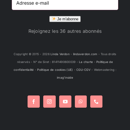
e-
mail
Je m'abonne
Rejoignez les 36 autres abonnés
Copyright © 2015 -
2026
Linda Verdon
-
lindaverdon.com
- Tous droits
réservés - N° de Siret : 81411490600039 -
La charte
-
Politique de
confidentialité
-
Politique de cookies (UE)
-
CGU-CGV
- Webmastering :
imag'inside