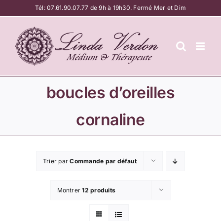
Passer
Tél:
07.61.90.07.77
de 9h à 19h30. Fermé Mer et Dim
au
contenu
boucles d’oreilles
cornaline
Trier par
Commande par défaut
Montrer
12 produits