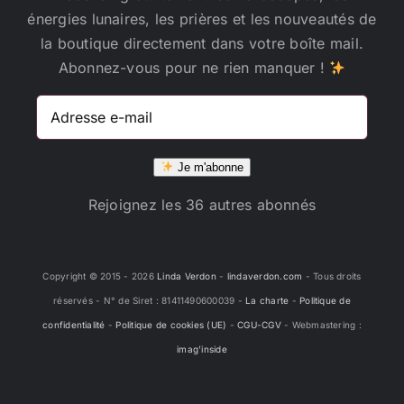
énergies lunaires, les prières et les nouveautés de
la boutique directement dans votre boîte mail.
Abonnez-vous pour ne rien manquer !
Adresse
e-
mail
Je m'abonne
Rejoignez les 36 autres abonnés
Copyright © 2015 -
2026
Linda Verdon
-
lindaverdon.com
- Tous droits
réservés - N° de Siret : 81411490600039 -
La charte
-
Politique de
confidentialité
-
Politique de cookies (UE)
-
CGU-CGV
- Webmastering :
imag'inside