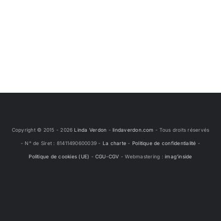
Copyright © 2015 -
2026
Linda Verdon
-
lindaverdon.com
- Tous droits réservés
- N° de Siret : 81411490600039 -
La charte
-
Politique de confidentialité
-
Politique de cookies (UE)
-
CGU-CGV
- Webmastering :
imag'inside