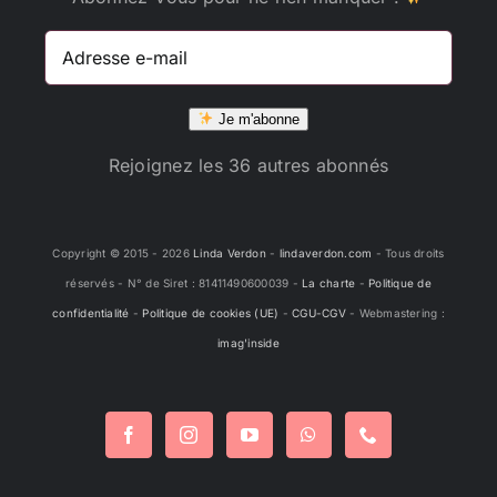
Adresse
e-
mail
Je m'abonne
Rejoignez les 36 autres abonnés
Copyright © 2015 -
2026
Linda Verdon
-
lindaverdon.com
- Tous droits
réservés - N° de Siret : 81411490600039 -
La charte
-
Politique de
confidentialité
-
Politique de cookies (UE)
-
CGU-CGV
- Webmastering :
imag'inside