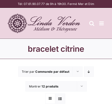
Passer
Tél:
07.61.90.07.77
de 9h à 19h30. Fermé Mer et Dim
au
contenu
bracelet citrine
Trier par
Commande par défaut
Montrer
12 produits