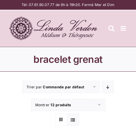
Passer
Tél:
07.61.90.07.77
de 9h à 19h30. Fermé Mer et Dim
au
contenu
bracelet grenat
Trier par
Commande par défaut
Montrer
12 produits