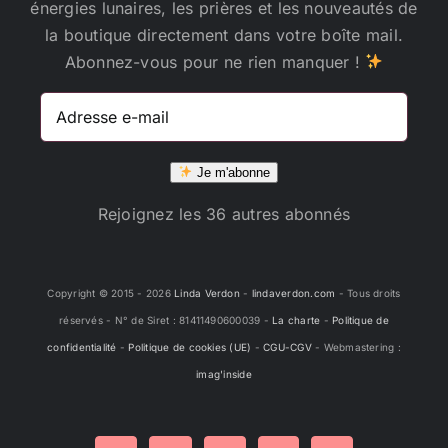
énergies lunaires, les prières et les nouveautés de
la boutique directement dans votre boîte mail.
Abonnez-vous pour ne rien manquer !
Adresse
e-
mail
Je m'abonne
Rejoignez les 36 autres abonnés
Copyright © 2015 -
2026
Linda Verdon
-
lindaverdon.com
- Tous droits
réservés - N° de Siret : 81411490600039 -
La charte
-
Politique de
confidentialité
-
Politique de cookies (UE)
-
CGU-CGV
- Webmastering :
imag'inside