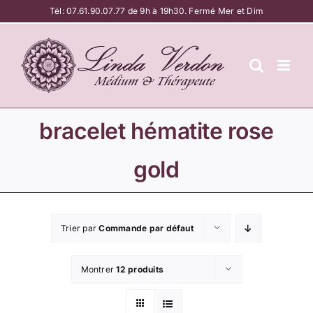
Passer
Tél:
07.61.90.07.77
de 9h à 19h30. Fermé Mer et Dim
au
contenu
bracelet hématite rose
gold
Trier par
Commande par défaut
Montrer
12 produits