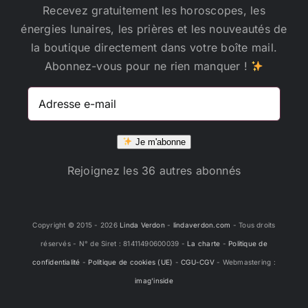
Recevez gratuitement les horoscopes, les
énergies lunaires, les prières et les nouveautés de
la boutique directement dans votre boîte mail.
Abonnez-vous pour ne rien manquer !
Adresse
e-
mail
Je m'abonne
Rejoignez les 36 autres abonnés
Copyright © 2015 -
2026
Linda Verdon
-
lindaverdon.com
- Tous droits
réservés - N° de Siret : 81411490600039 -
La charte
-
Politique de
confidentialité
-
Politique de cookies (UE)
-
CGU-CGV
- Webmastering :
imag'inside