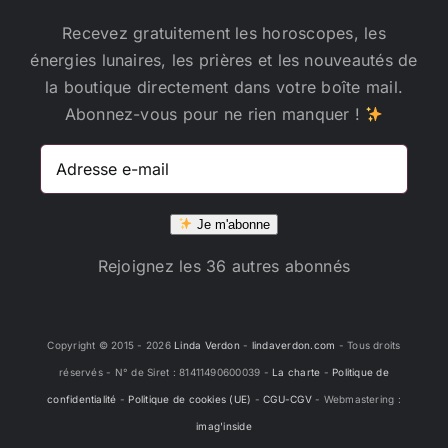
Recevez gratuitement les horoscopes, les
énergies lunaires, les prières et les nouveautés de
la boutique directement dans votre boîte mail.
Abonnez-vous pour ne rien manquer !
Adresse
e-
mail
Je m'abonne
Rejoignez les 36 autres abonnés
Copyright © 2015 -
2026
Linda Verdon
-
lindaverdon.com
- Tous droits
réservés - N° de Siret : 81411490600039 -
La charte
-
Politique de
confidentialité
-
Politique de cookies (UE)
-
CGU-CGV
- Webmastering :
imag'inside