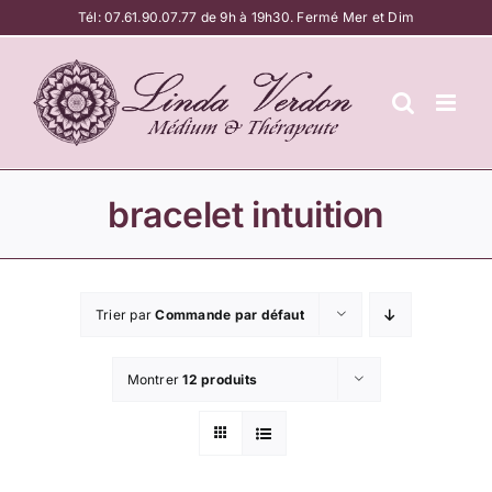
Passer
Tél:
07.61.90.07.77
de 9h à 19h30. Fermé Mer et Dim
au
contenu
bracelet intuition
Trier par
Commande par défaut
Montrer
12 produits