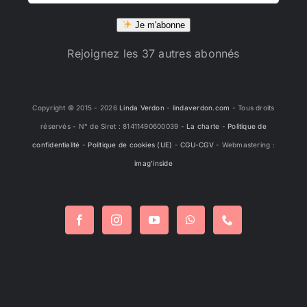
mail
Je m'abonne
Rejoignez les 37 autres abonnés
Copyright © 2015 -
2026
Linda Verdon
-
lindaverdon.com
- Tous droits
réservés - N° de Siret : 81411490600039 -
La charte
-
Politique de
confidentialité
-
Politique de cookies (UE)
-
CGU-CGV
- Webmastering :
imag'inside