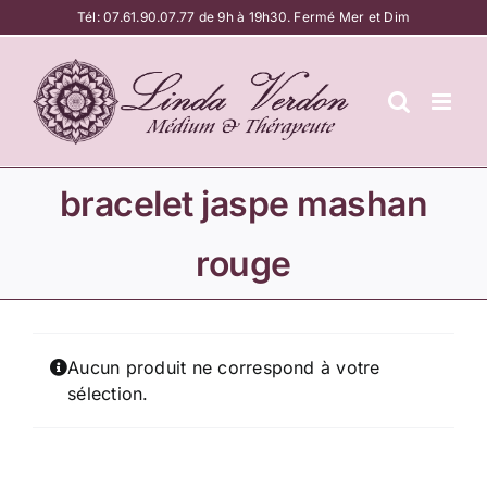
Passer
Tél:
07.61.90.07.77
de 9h à 19h30. Fermé Mer et Dim
au
contenu
bracelet jaspe mashan
rouge
Aucun produit ne correspond à votre
sélection.