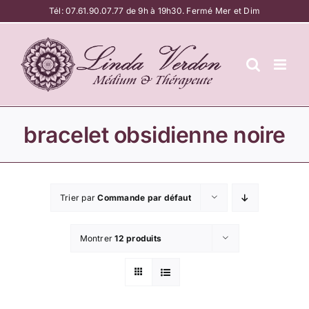
Passer
Tél:
07.61.90.07.77
de 9h à 19h30. Fermé Mer et Dim
au
contenu
bracelet obsidienne noire
Trier par
Commande par défaut
Montrer
12 produits