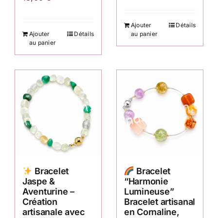
Ajouter
Détails
Ajouter
Détails
au panier
au panier
Bracelet
Bracelet
Jaspe &
“Harmonie
Aventurine –
Lumineuse”
Création
Bracelet artisanal
artisanale avec
en Cornaline,