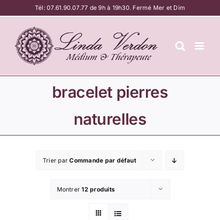
Passer
Tél:
07.61.90.07.77
de 9h à 19h30. Fermé Mer et Dim
au
contenu
bracelet pierres
naturelles
Trier par
Commande par défaut
Montrer
12 produits