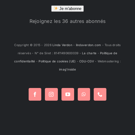
mail
Je m'abonne
Rejoignez les 36 autres abonnés
Copyright © 2015 -
2026
Linda Verdon
-
lindaverdon.com
- Tous droits
réservés - N° de Siret : 81411490600039 -
La charte
-
Politique de
confidentialité
-
Politique de cookies (UE)
-
CGU-CGV
- Webmastering :
imag'inside