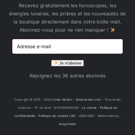
produit
Recevez gratuitement les horoscopes, les
énergies lunaires, les prières et les nouveautés de
la boutique directement dans votre boîte mail.
Abonnez-vous pour ne rien manquer !
Adresse
e-
mail
Je m'abonne
Rejoignez les 36 autres abonnés
Copyright © 2015 -
2026
Linda Verdon
-
lindaverdon.com
- Tous droits
réservés - N° de Siret : 81411490600039 -
La charte
-
Politique de
confidentialité
-
Politique de cookies (UE)
-
CGU-CGV
- Webmastering :
imag'inside