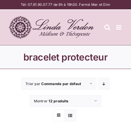
Passer
Tél:
07.61.90.07.77
de 9h à 19h30. Fermé Mer et Dim
au
contenu
bracelet protecteur
Trier par
Commande par défaut
Montrer
12 produits