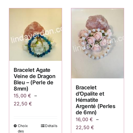
Bracelet Agate
Veine de Dragon
Bleu – (Perle de
Bracelet
8mm)
d’Opalite et
15,00
€
–
Hématite
Plage
22,50
€
Argenté (Perles
de
de 6mn)
prix :
16,00
€
–
Choix
Détails
Ce
Plage
15,00 €
22,50
€
des