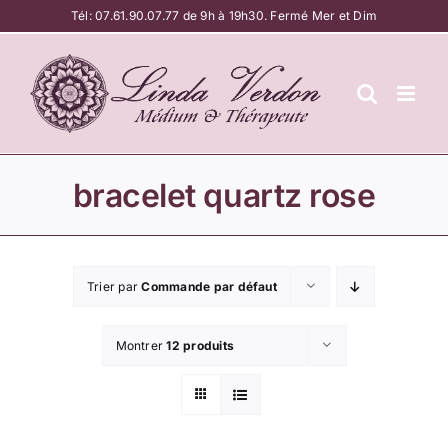
Passer
Tél:
07.61.90.07.77
de 9h à 19h30. Fermé Mer et Dim
au
contenu
bracelet quartz rose
Trier par
Commande par défaut
Montrer
12 produits