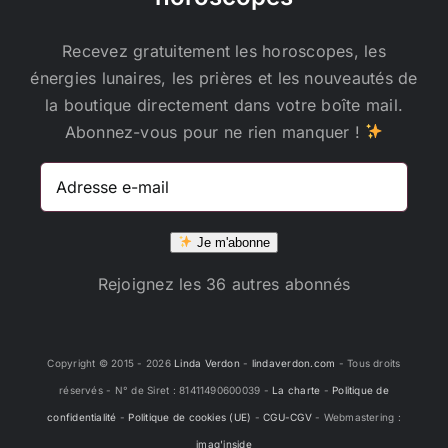
Recevez gratuitement les horoscopes, les
énergies lunaires, les prières et les nouveautés de
la boutique directement dans votre boîte mail.
Abonnez-vous pour ne rien manquer !
Adresse
e-
mail
Je m'abonne
Rejoignez les 36 autres abonnés
Copyright © 2015 -
2026
Linda Verdon
-
lindaverdon.com
- Tous droits
réservés - N° de Siret : 81411490600039 -
La charte
-
Politique de
confidentialité
-
Politique de cookies (UE)
-
CGU-CGV
- Webmastering :
imag'inside