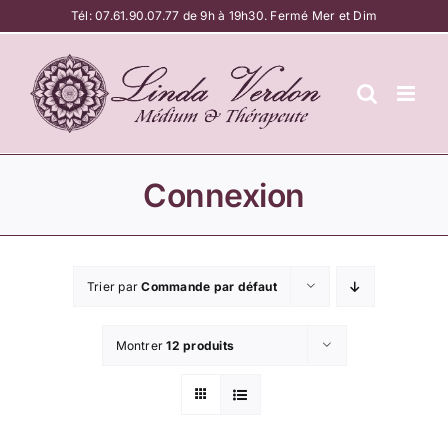
Passer
Tél:
07.61.90.07.77
de 9h à 19h30. Fermé Mer et Dim
au
contenu
Connexion
Trier par
Commande par défaut
Montrer
12 produits