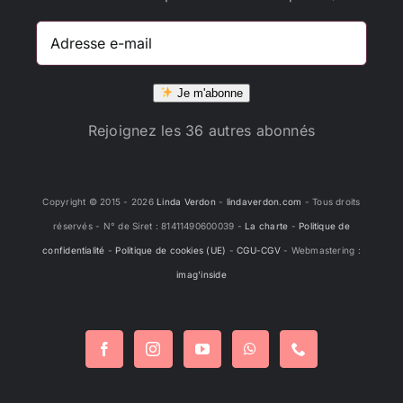
Adresse
e-
mail
Je m'abonne
Rejoignez les 36 autres abonnés
Copyright © 2015 -
2026
Linda Verdon
-
lindaverdon.com
- Tous droits
réservés - N° de Siret : 81411490600039 -
La charte
-
Politique de
confidentialité
-
Politique de cookies (UE)
-
CGU-CGV
- Webmastering :
imag'inside