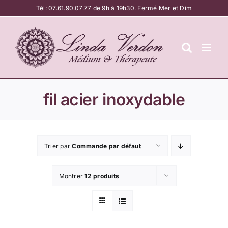
Passer
Tél:
07.61.90.07.77
de 9h à 19h30. Fermé Mer et Dim
au
contenu
fil acier inoxydable
Trier par
Commande par défaut
Montrer
12 produits