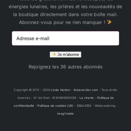
énergies lunaires, les prières et les nouveautés de
la boutique directement dans votre boîte mail.
Abonnez-vous pour ne rien manquer !
Adresse
e-
mail
Je m'abonne
Rejoignez les 36 autres abonnés
Copyright © 2015 -
2026
Linda Verdon
-
lindaverdon.com
- Tous droits
réservés - N° de Siret : 81411490600039 -
La charte
-
Politique de
confidentialité
-
Politique de cookies (UE)
-
CGU-CGV
- Webmastering :
imag'inside