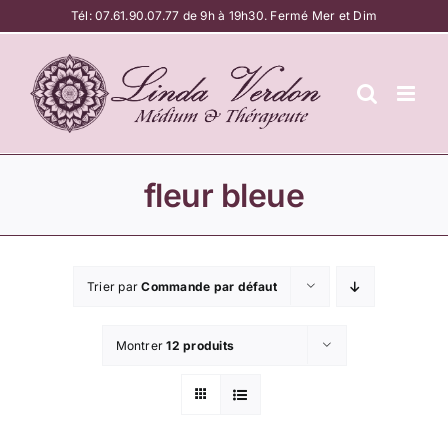
Passer
Tél:
07.61.90.07.77
de 9h à 19h30. Fermé Mer et Dim
au
contenu
fleur bleue
Trier par
Commande par défaut
Montrer
12 produits