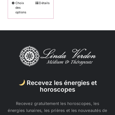
Choix
Détails
Ce
des
produit
options
a
plusieurs
variations.
Les
options
peuvent
être
choisies
sur
la
Recevez les énergies et
page
horoscopes
du
produit
Recevez gratuitement les horoscopes, les
énergies lunaires, les prières et les nouveautés de