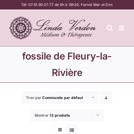
Passer
Tél:
07.61.90.07.77
de 9h à 19h30. Fermé Mer et Dim
au
contenu
fossile de Fleury-la-
Rivière
Trier par
Commande par défaut
Montrer
12 produits