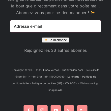
la boutique directement dans votre boîte mail.
Abonnez-vous pour ne rien manquer !
Adresse
e-
mail
Je m'abonne
Rejoignez les 36 autres abonnés
Copyright © 2015 -
2026
Linda Verdon
-
lindaverdon.com
- Tous droits
réservés - N° de Siret : 81411490600039 -
La charte
-
Politique de
confidentialité
-
Politique de cookies (UE)
-
CGU-CGV
- Webmastering :
imag'inside