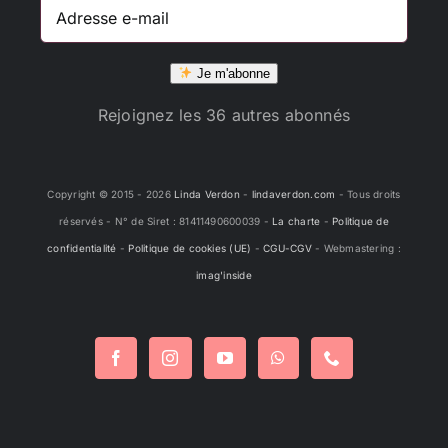
Adresse
e-
mail
Je m'abonne
Rejoignez les 36 autres abonnés
Copyright © 2015 -
2026
Linda Verdon
-
lindaverdon.com
- Tous droits
réservés - N° de Siret : 81411490600039 -
La charte
-
Politique de
confidentialité
-
Politique de cookies (UE)
-
CGU-CGV
- Webmastering :
imag'inside