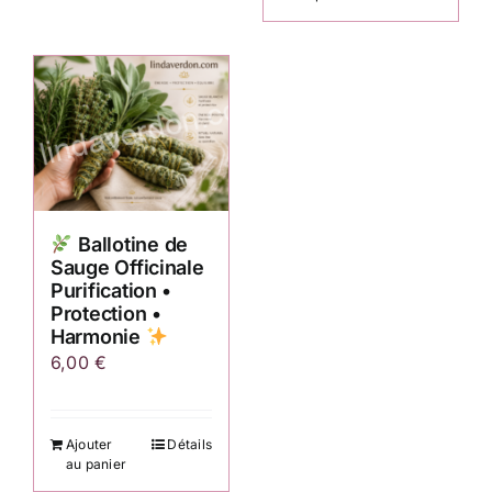
Ballotine de
Sauge Officinale
Purification •
Protection •
Harmonie
6,00
€
Ajouter
Détails
au panier