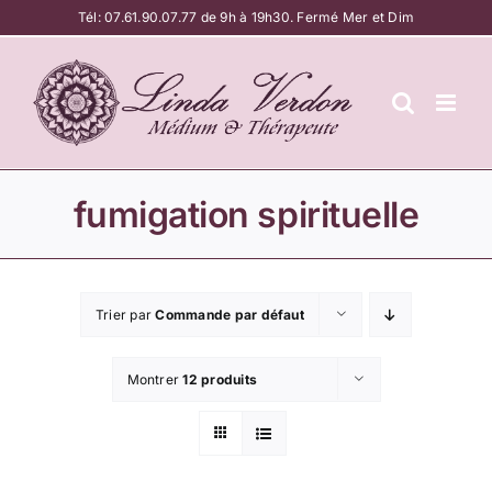
Passer
Tél:
07.61.90.07.77
de 9h à 19h30. Fermé Mer et Dim
au
contenu
fumigation spirituelle
Trier par
Commande par défaut
Montrer
12 produits