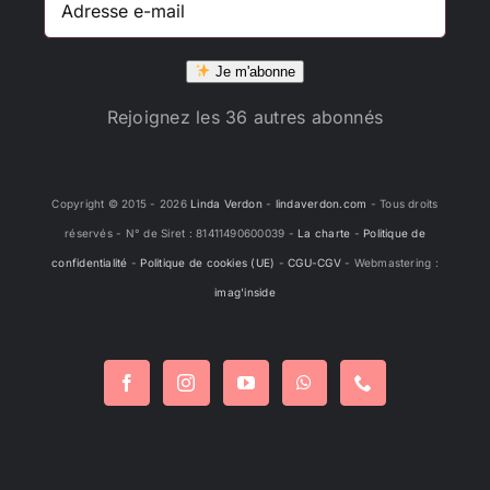
e-
mail
Je m'abonne
Rejoignez les 36 autres abonnés
Copyright © 2015 -
2026
Linda Verdon
-
lindaverdon.com
- Tous droits
réservés - N° de Siret : 81411490600039 -
La charte
-
Politique de
confidentialité
-
Politique de cookies (UE)
-
CGU-CGV
- Webmastering :
imag'inside