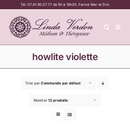
Passer
Tél:
07.61.90.07.77
de 9h à 19h30. Fermé Mer et Dim
au
contenu
howlite violette
Trier par
Commande par défaut
Montrer
12 produits