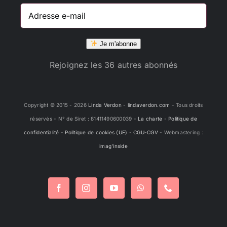
Adresse
e-
mail
Je m'abonne
Rejoignez les 36 autres abonnés
Copyright © 2015 -
2026
Linda Verdon
-
lindaverdon.com
- Tous droits
réservés - N° de Siret : 81411490600039 -
La charte
-
Politique de
confidentialité
-
Politique de cookies (UE)
-
CGU-CGV
- Webmastering :
imag'inside