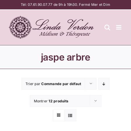
Passer
Tél:
07.61.90.07.77
de 9h à 19h30. Fermé Mer et Dim
au
contenu
jaspe arbre
Trier par
Commande par défaut
Montrer
12 produits