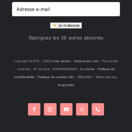
Adresse
e-
mail
Je m'abonne
Rejoignez les 36 autres abonnés
Copyright © 2015 -
2026
Linda Verdon
-
lindaverdon.com
- Tous droits
réservés - N° de Siret : 81411490600039 -
La charte
-
Politique de
confidentialité
-
Politique de cookies (UE)
-
CGU-CGV
- Webmastering :
imag'inside