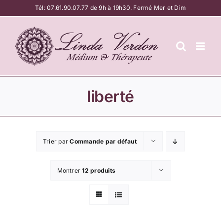
Passer
Tél:
07.61.90.07.77
de 9h à 19h30. Fermé Mer et Dim
au
contenu
liberté
Trier par
Commande par défaut
Montrer
12 produits