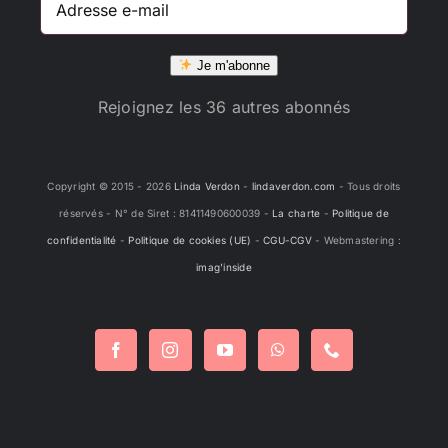
e-
mail
Je m'abonne
Rejoignez les 36 autres abonnés
Copyright © 2015 -
2026
Linda Verdon
-
lindaverdon.com
- Tous droits
réservés - N° de Siret : 81411490600039 -
La charte
-
Politique de
confidentialité
-
Politique de cookies (UE)
-
CGU-CGV
- Webmastering :
imag'inside