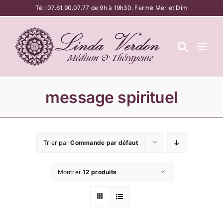
Passer
Tél:
07.61.90.07.77
de 9h à 19h30. Fermé Mer et Dim
au
contenu
message spirituel
Trier par
Commande par défaut
Montrer
12 produits