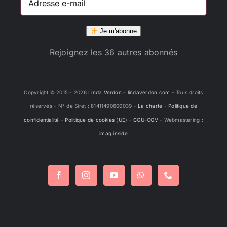
e-
mail
Je m'abonne
Rejoignez les 36 autres abonnés
Copyright © 2015 -
2026
Linda Verdon
-
lindaverdon.com
- Tous droits
réservés - N° de Siret : 81411490600039 -
La charte
-
Politique de
confidentialité
-
Politique de cookies (UE)
-
CGU-CGV
- Webmastering :
imag'inside