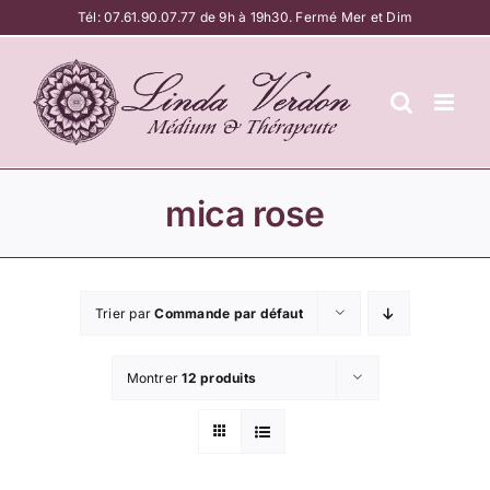
Passer
Tél:
07.61.90.07.77
de 9h à 19h30. Fermé Mer et Dim
au
contenu
mica rose
Trier par
Commande par défaut
Montrer
12 produits