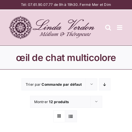
Passer
Tél:
07.61.90.07.77
de 9h à 19h30. Fermé Mer et Dim
au
contenu
œil de chat multicolore
Trier par
Commande par défaut
Montrer
12 produits