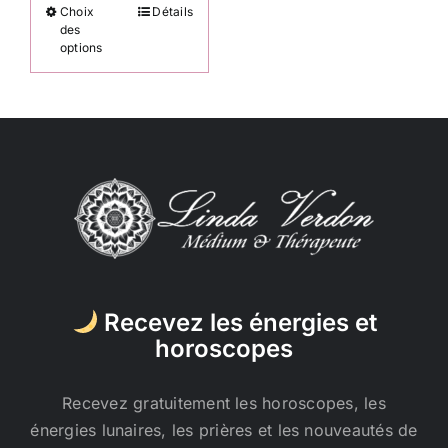
Choix
Détails
Ce
des
produit
options
a
plusieurs
variations.
Les
options
peuvent
être
choisies
sur
la
Recevez les énergies et
page
horoscopes
du
produit
Recevez gratuitement les horoscopes, les
énergies lunaires, les prières et les nouveautés de