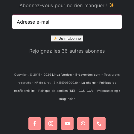
Abonnez-vous pour ne rien manquer !
Adresse
e-
mail
Je m'abonne
Rejoignez les 36 autres abonnés
Copyright © 2015 -
2026
Linda Verdon
-
lindaverdon.com
- Tous droits
réservés - N° de Siret : 81411490600039 -
La charte
-
Politique de
confidentialité
-
Politique de cookies (UE)
-
CGU-CGV
- Webmastering :
imag'inside