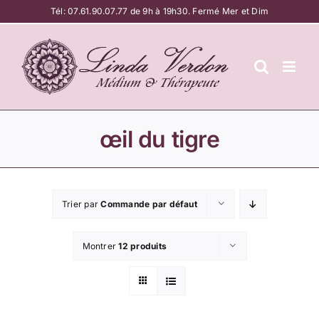
Passer
Tél:
07.61.90.07.77
de 9h à 19h30. Fermé Mer et Dim
au
contenu
œil du tigre
Trier par
Commande par défaut
Montrer
12 produits