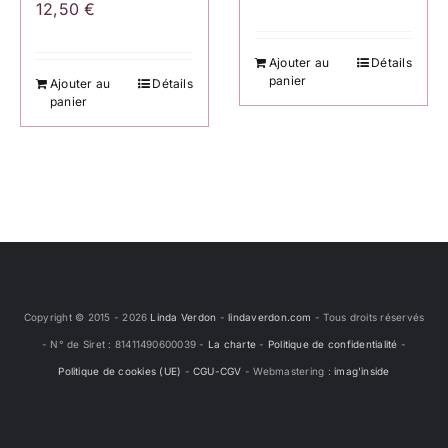
12,50
€
Ajouter au
Détails
panier
Ajouter au
Détails
panier
Copyright © 2015 -
2026
Linda Verdon
-
lindaverdon.com
- Tous droits réservés
- N° de Siret : 81411490600039 -
La charte
-
Politique de confidentialité
-
Politique de cookies (UE)
-
CGU-CGV
- Webmastering :
imag'inside