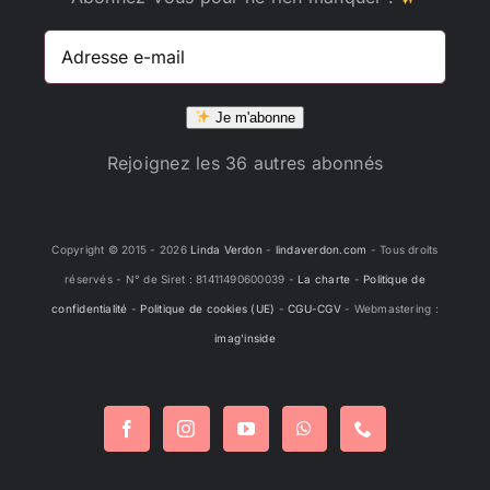
Adresse
e-
mail
Je m'abonne
Rejoignez les 36 autres abonnés
Copyright © 2015 -
2026
Linda Verdon
-
lindaverdon.com
- Tous droits
réservés - N° de Siret : 81411490600039 -
La charte
-
Politique de
confidentialité
-
Politique de cookies (UE)
-
CGU-CGV
- Webmastering :
imag'inside