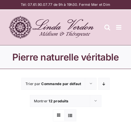
Passer
Tél:
07.61.90.07.77
de 9h à 19h30. Fermé Mer et Dim
au
contenu
Pierre naturelle véritable
Trier par
Commande par défaut
Montrer
12 produits