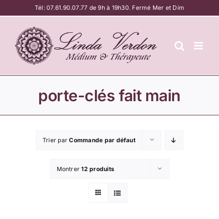
Passer
Tél:
07.61.90.07.77
de 9h à 19h30. Fermé Mer et Dim
au
contenu
porte-clés fait main
Trier par
Commande par défaut
Montrer
12 produits