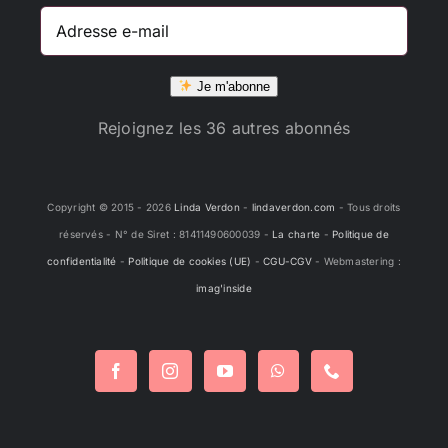
Adresse
e-
mail
Je m'abonne
Rejoignez les 36 autres abonnés
Copyright © 2015 -
2026
Linda Verdon
-
lindaverdon.com
- Tous droits
réservés - N° de Siret : 81411490600039 -
La charte
-
Politique de
confidentialité
-
Politique de cookies (UE)
-
CGU-CGV
- Webmastering :
imag'inside