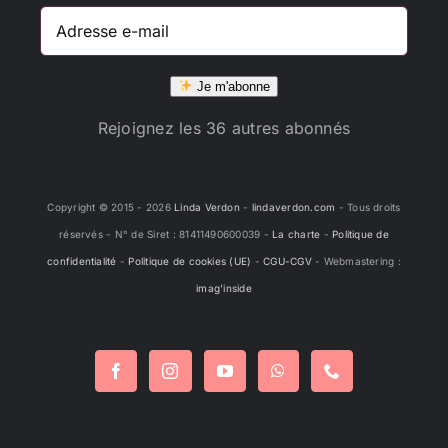
Adresse
e-
mail
Je m'abonne
Rejoignez les 36 autres abonnés
Copyright © 2015 -
2026
Linda Verdon
-
lindaverdon.com
- Tous droits
réservés - N° de Siret : 81411490600039 -
La charte
-
Politique de
confidentialité
-
Politique de cookies (UE)
-
CGU-CGV
- Webmastering :
imag'inside