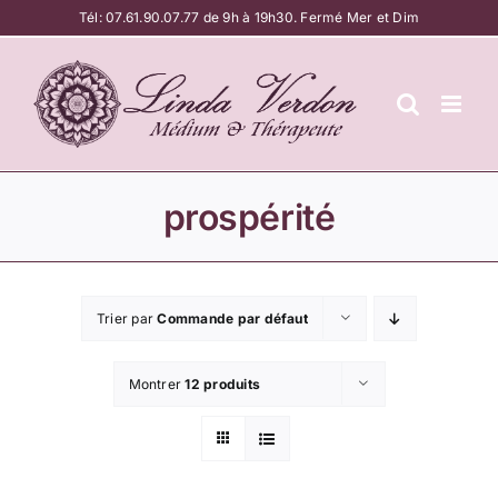
Passer
Tél:
07.61.90.07.77
de 9h à 19h30. Fermé Mer et Dim
au
contenu
prospérité
Trier par
Commande par défaut
Montrer
12 produits