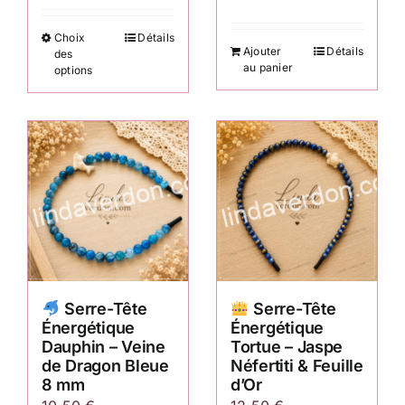
prix :
Choix
Détails
Ce
10,99 €
Ajouter
Détails
des
produit
à
au panier
options
a
12,50 €
plusieurs
variations.
Les
options
peuvent
être
choisies
sur
Serre-Tête
Serre-Tête
la
Énergétique
Énergétique
page
Dauphin – Veine
Tortue – Jaspe
du
de Dragon Bleue
Néfertiti & Feuille
produit
8 mm
d’Or