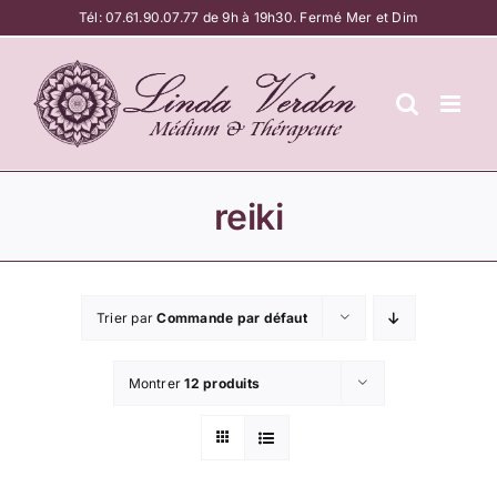
Passer
Tél:
07.61.90.07.77
de 9h à 19h30. Fermé Mer et Dim
au
contenu
reiki
Trier par
Commande par défaut
Montrer
12 produits