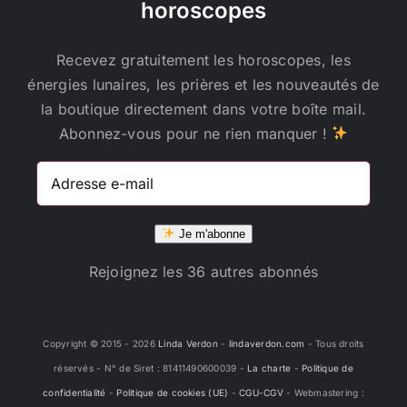
horoscopes
Recevez gratuitement les horoscopes, les
énergies lunaires, les prières et les nouveautés de
la boutique directement dans votre boîte mail.
Abonnez-vous pour ne rien manquer !
Adresse
e-
mail
Je m'abonne
Rejoignez les 36 autres abonnés
Copyright © 2015 -
2026
Linda Verdon
-
lindaverdon.com
- Tous droits
réservés - N° de Siret : 81411490600039 -
La charte
-
Politique de
confidentialité
-
Politique de cookies (UE)
-
CGU-CGV
- Webmastering :