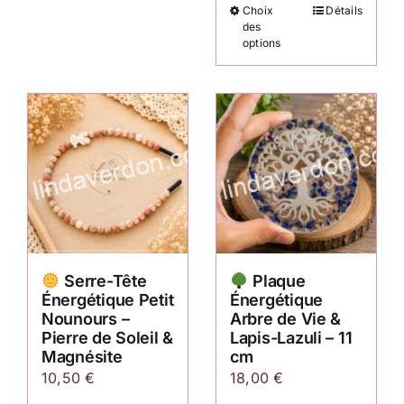
Choix
Détails
Ce
des
produit
options
a
plusieurs
variations.
Les
options
peuvent
être
choisies
sur
Serre-Tête
Plaque
la
Énergétique Petit
Énergétique
page
Nounours –
Arbre de Vie &
du
Pierre de Soleil &
Lapis-Lazuli – 11
produit
Magnésite
cm
10,50
€
18,00
€