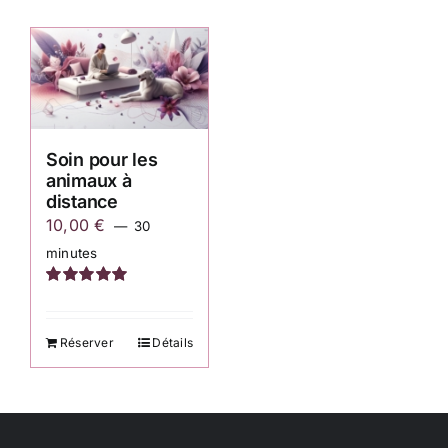
Soin pour les
animaux à
distance
10,00
€
30
minutes
Note
5.00
sur
5
Réserver
Détails