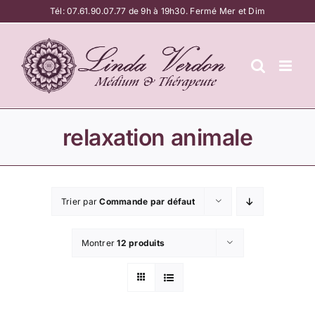
Passer
Tél:
07.61.90.07.77
de 9h à 19h30. Fermé Mer et Dim
au
contenu
relaxation animale
Trier par
Commande par défaut
Montrer
12 produits