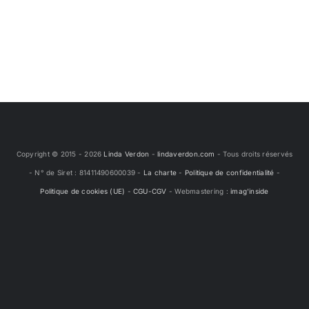
Copyright © 2015 -
2026
Linda Verdon
-
lindaverdon.com
- Tous droits réservés
- N° de Siret : 81411490600039 -
La charte
-
Politique de confidentialité
-
Politique de cookies (UE)
-
CGU-CGV
- Webmastering :
imag'inside