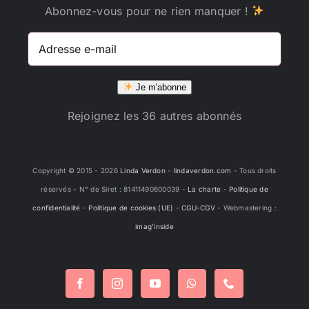
Abonnez-vous pour ne rien manquer !
Adresse
e-
mail
Je m'abonne
Rejoignez les 36 autres abonnés
Copyright © 2015 -
2026
Linda Verdon
-
lindaverdon.com
- Tous droits
réservés - N° de Siret : 81411490600039 -
La charte
-
Politique de
confidentialité
-
Politique de cookies (UE)
-
CGU-CGV
- Webmastering :
imag'inside