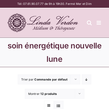
Passer
Tél:
07.61.90.07.77
de 9h à 19h30. Fermé Mer et Dim
au
contenu
soin énergétique nouvelle
lune
Trier par
Commande par défaut
Montrer
12 produits