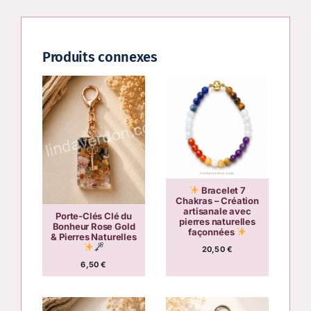
Produits connexes
Bracelet 7
Chakras – Création
artisanale avec
Porte-Clés Clé du
pierres naturelles
Bonheur Rose Gold
façonnées
& Pierres Naturelles
20,50
€
6,50
€