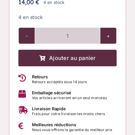
14,00
€
4 en stock
4 en stock
quantité
de
Ajouter au panier
Plaque
Énergétique
Retours
Arbre
Retours acceptés sous 14 jours
de
Emballage sécurisé
Vie
Vos articles arriveront en un seul morceau
–
Livraison Rapide
Création
Frais pour votre livraison les moins chers
Artisanale
Meilleures réductions
Linda
Nous vous offrons la garantie du meilleur prix