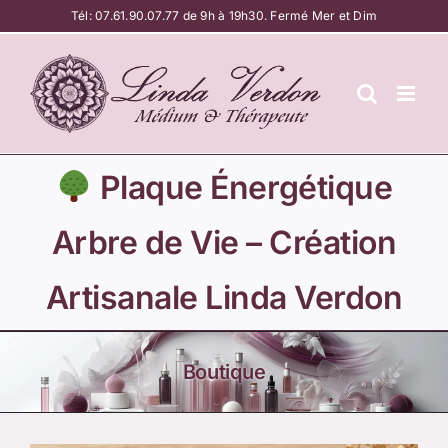
Passer
Tél:
07.61.90.07.77
de 9h à 19h30. Fermé Mer et Dim
au
contenu
Plaque Énergétique
Arbre de Vie – Création
Artisanale Linda Verdon
Boutique