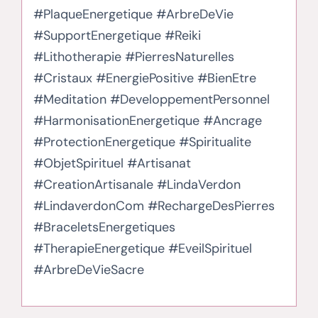
#PlaqueEnergetique #ArbreDeVie
#SupportEnergetique #Reiki
#Lithotherapie #PierresNaturelles
#Cristaux #EnergiePositive #BienEtre
#Meditation #DeveloppementPersonnel
#HarmonisationEnergetique #Ancrage
#ProtectionEnergetique #Spiritualite
#ObjetSpirituel #Artisanat
#CreationArtisanale #LindaVerdon
#LindaverdonCom #RechargeDesPierres
#BraceletsEnergetiques
#TherapieEnergetique #EveilSpirituel
#ArbreDeVieSacre