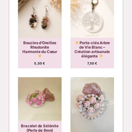
Boucles d’Oreilles
Porte-clés Arbre
Rhodonite
de Vie Blanc –
Harmonie du Cœur
Création artisanale
élégante
5,50
€
7,50
€
Bracelet de Sélénite
(Perle de 6mn)