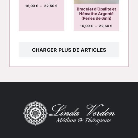
Plage
16,00
€
–
22,50
€
Bracelet d’Opalite et
de
Hématite Argenté
prix :
(Perles de 6mn)
16,00 €
à
Plage
16,00
€
–
22,50
€
22,50 €
de
prix :
16,00 €
à
22,50 €
CHARGER PLUS DE ARTICLES